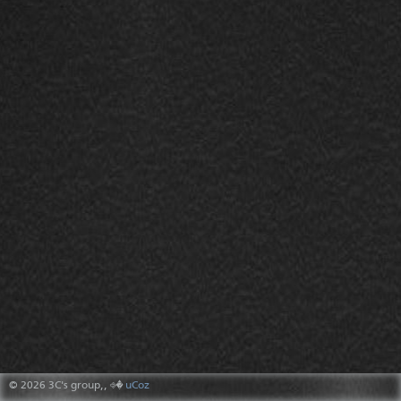
© 2026 3C's group,,
⎆�
uCoz