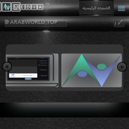
™
🄻🄳
.🄼🄴🄳🄸🄰
الصفحة الرئيسية