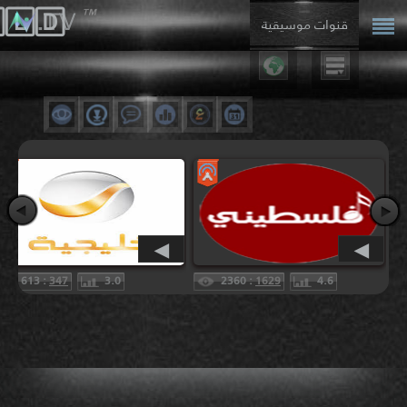
™
🄻🄳
.𝕋𝕍
قنوات موسيقية
·
·
·
·
·
◀︎️
◀︎️
613 :
347
3.0
2360 :
1629
4.6