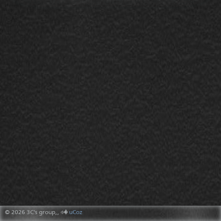
© 2026 3C's group,,
⎆�
uCoz