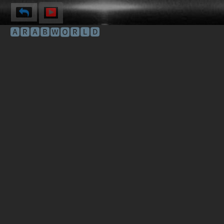
🅰🆁🅰🅱🆆🅾🆁🅻🅳