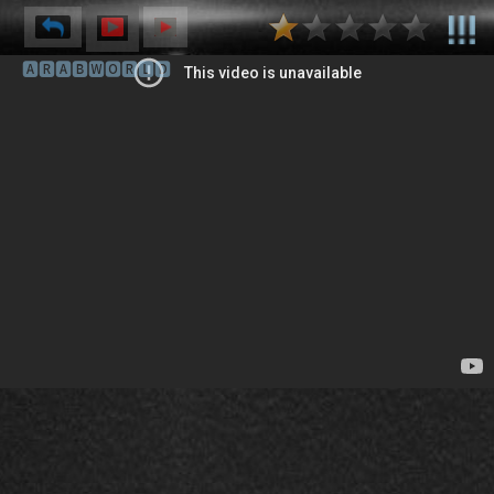
🅰🆁🅰🅱🆆🅾🆁🅻🅳
⌽
⌫